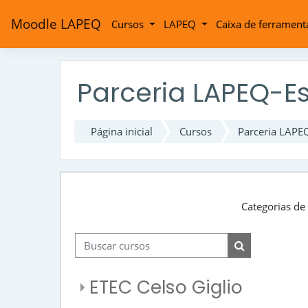
Ir para o conteúdo principal
Moodle LAPEQ
Cursos
LAPEQ
Caixa de ferramen
Parceria LAPEQ-E
Página inicial
Cursos
Parceria LAPE
Categorias de
Buscar cursos
Buscar cursos
ETEC Celso Giglio