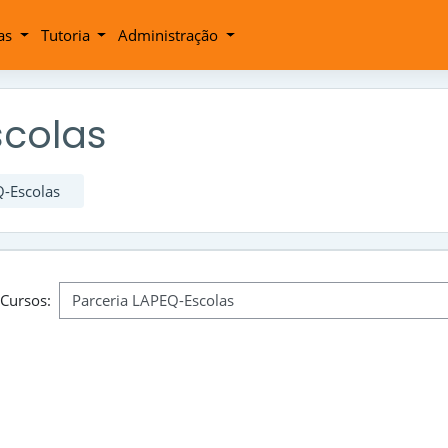
tas
Tutoria
Administração
scolas
Q-Escolas
 Cursos: